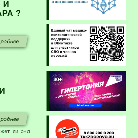
 И
РА ?
робнее
И
робнее
ожет ли она