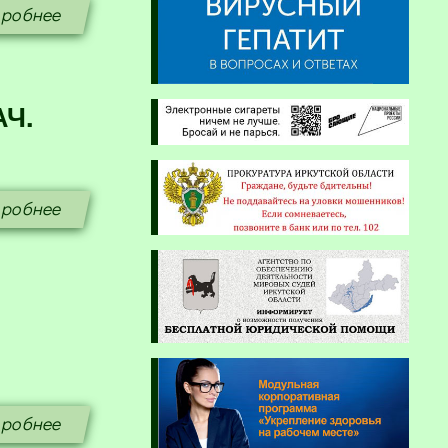
робнее
АЧ.
робнее
робнее