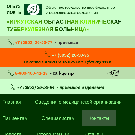
ОГБУЗ
Областное государственное бюджетное
ИОКТБ
учреждение здравоохранения
«ИРКУТСКАЯ ОБЛАСТНАЯ КЛИНИЧЕСКАЯ
ТУБЕРКУЛЕЗНАЯ БОЛЬНИЦА»
+7 (3952) 26-50-77
- приемная
+7 (3952) 26-50-95
горячая линия по вопросам туберкулеза
8-800-100-42-28
- call-центр
+7 (3952) 26-50-94
- приемное отделение
Главная
Сведения о медицинской организации
Пациентам
Специалистам
Контакты
Новости
Ветеранам СВО
Отзывы