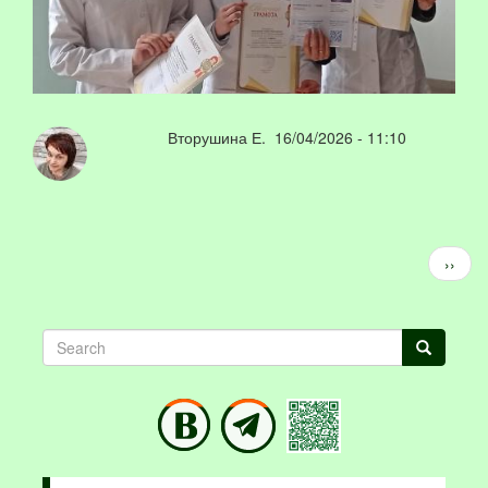
Вторушина Е.
16/04/2026 - 11:10
Нумерация
След
››
страниц
стран
Search
Search