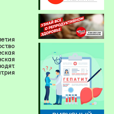
етия
ство
еская
нская
одят
трия