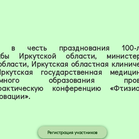
 в честь празднования 100-л
ужбы Иркутской области, министер
области, Иркутская областная клинич
Иркутская государственная медици
омного образования пров
практическую конференцию «Фтизиа
овации».
Регистрация участников