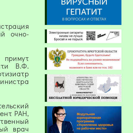
истрация
ий очно-
 примут
ти В.Ф.
фтизиатр
инистра
тельский
ент РАН,
ственный
ный врач