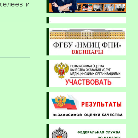
телеев и
..