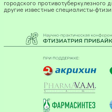
г
ородского противотуберкулезного 
другие известные специалисты-фтизи