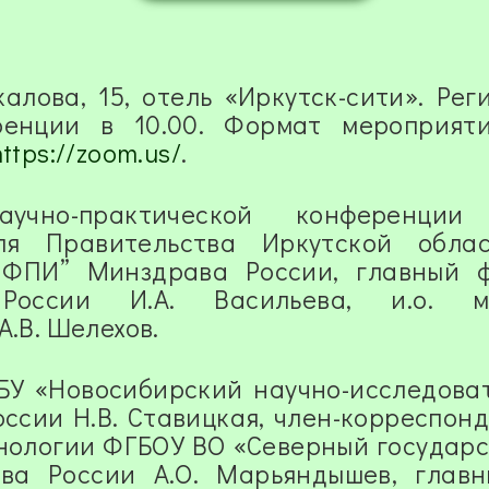
калова, 15, отель «Иркутск-сити». Рег
ренции в 10.00. Формат мероприят
https://zoom.us/
.
учно-практической конференции
ля Правительства Иркутской облас
 ФПИ” Минздрава России,
главный 
 России И.А. Васильева, и.о. м
.В. Шелехов.
БУ «Новосибирский научно-исследова
ссии Н.В. Ставицкая, член-корреспонд
нологии ФГБОУ ВО «Северный государ
ва России А.О. Марьяндышев, глав