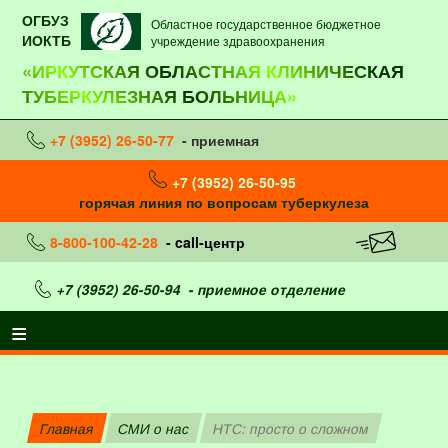
ОГБУЗ
Областное государственное бюджетное
ИОКТБ
учреждение здравоохранения
«ИРКУТСКАЯ ОБЛАСТНАЯ КЛИНИЧЕСКАЯ
ТУБЕРКУЛЕЗНАЯ БОЛЬНИЦА»
+7 (3952) 26-50-77
- приемная
+7 (3952) 26-50-95
горячая линия по вопросам туберкулеза
8-800-100-42-28
- call-центр
+7 (3952) 26-50-94
- приемное отделение
Главная
СМИ о нас
НТС: просто о сложном