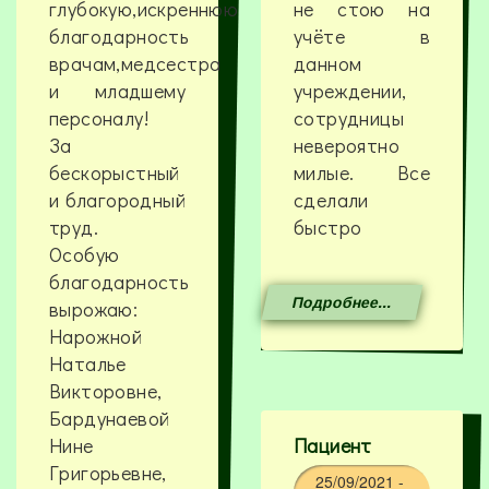
глубокую,искреннюю
не стою на
благодарность
учёте в
врачам,медсестра
данном
и младшему
учреждении,
персоналу!
сотрудницы
За
невероятно
бескорыстный
милые. Все
и благородный
сделали
труд.
быстро
Особую
благодарность
Подробнее...
вырожаю:
Нарожной
Наталье
Викторовне,
Бардунаевой
Нине
Пациент
Григорьевне,
25/09/2021 -