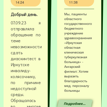
14:24
11:38
Добрый день.
Мы, пациенты
областного
07.09.23 я
государственного
отправляла
бюджетного
учреждение
обращение по
здравоохранения
теме
«Иркутская
невозможности
областная
сдать
клиническая
туберкулезная
диаскинтест в
больница» -
Иркутске
Ангарский
инвалиду-
филиал: Хотим
колясочнику,
выразить
благодарность
по причине
мед. персоналу
недоступной
больницы
среды.
Обращалась
Подробнее...
во многие