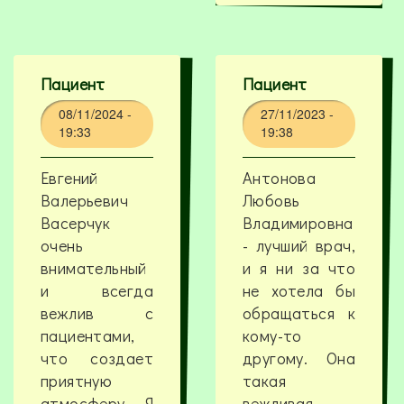
Пациент
Пациент
08/11/2024 -
27/11/2023 -
19:33
19:38
Евгений
Антонова
Валерьевич
Любовь
Васерчук
Владимировна
очень
- лучший врач,
внимательный
и я ни за что
и всегда
не хотела бы
вежлив с
обращаться к
пациентами,
кому-то
что создает
другому. Она
приятную
такая
атмосферу. Я
вежливая,