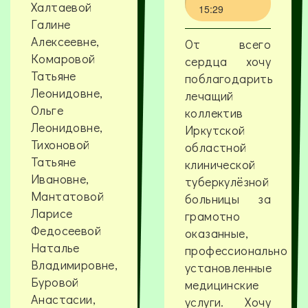
Халтаевой
15:29
Галине
Алексеевне,
От всего
Комаровой
сердца хочу
Татьяне
поблагодарить
Леонидовне,
лечащий
Ольге
коллектив
Леонидовне,
Иркутской
Тихоновой
областной
Татьяне
клинической
Ивановне,
туберкулёзной
Мантатовой
больницы за
Ларисе
грамотно
Федосеевой
оказанные,
Наталье
профессионально
Владимировне,
установленные
Буровой
медицинские
Анастасии,
услуги. Хочу