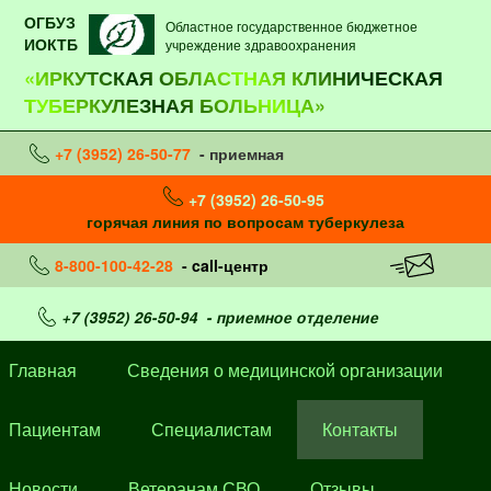
ОГБУЗ
Областное государственное бюджетное
ИОКТБ
учреждение здравоохранения
«ИРКУТСКАЯ ОБЛАСТНАЯ КЛИНИЧЕСКАЯ
ТУБЕРКУЛЕЗНАЯ БОЛЬНИЦА»
+7 (3952) 26-50-77
- приемная
+7 (3952) 26-50-95
горячая линия по вопросам туберкулеза
8-800-100-42-28
- call-центр
+7 (3952) 26-50-94
- приемное отделение
Главная
Сведения о медицинской организации
Пациентам
Специалистам
Контакты
Новости
Ветеранам СВО
Отзывы