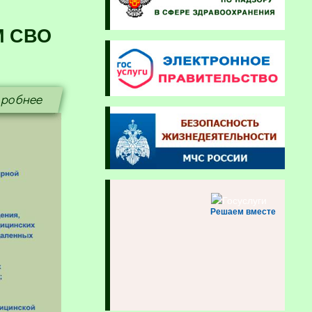
М СВО
робнее
Решаем вместе