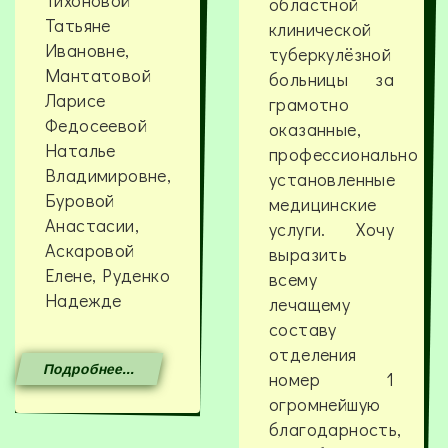
Тихоновой
областной
Татьяне
клинической
Ивановне,
туберкулёзной
Мантатовой
больницы за
Ларисе
грамотно
Федосеевой
оказанные,
Наталье
профессионально
Владимировне,
установленные
Буровой
медицинские
Анастасии,
услуги. Хочу
Аскаровой
выразить
Елене, Руденко
всему
Надежде
лечащему
составу
отделения
Подробнее...
номер 1
огромнейшую
благодарность,