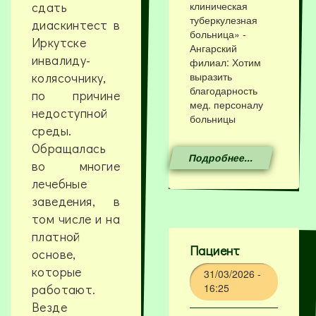
сдать
клиническая
туберкулезная
диаскинтест в
больница» -
Иркутске
Ангарский
инвалиду-
филиал: Хотим
колясочнику,
выразить
благодарность
по причине
мед. персоналу
недоступной
больницы
среды.
Обращалась
Подробнее...
во многие
лечебные
заведения, в
том числе и на
платной
Пациент
основе,
которые
31/03/2026 -
работают.
16:25
Везде