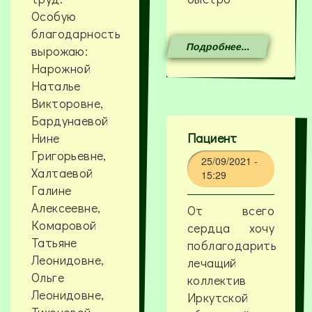
Особую
благодарность
Подробнее...
вырожаю:
Нарожной
Наталье
Викторовне,
Бардунаевой
Нине
Пациент
Григорьевне,
25/09/2021 -
Халтаевой
15:29
Галине
Алексеевне,
От всего
Комаровой
сердца хочу
Татьяне
поблагодарить
Леонидовне,
лечащий
Ольге
коллектив
Леонидовне,
Иркутской