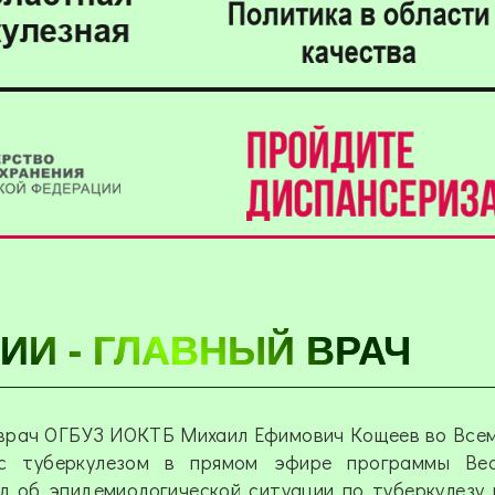
ДИИ - ГЛАВНЫЙ ВРАЧ
врач ОГБУЗ ИОКТБ Михаил Ефимович Кощеев во Все
с туберкулезом в прямом эфире программы Вес
л об эпидемиологической ситуации по туберкулезу 