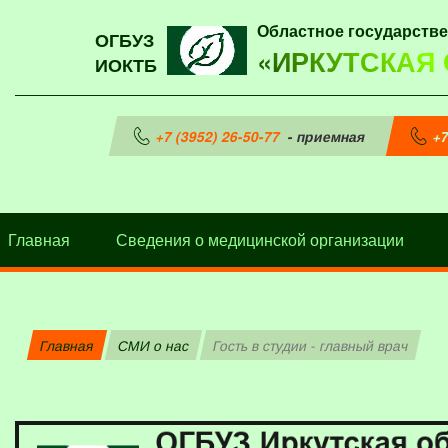
Областное государств
ОГБУЗ
«ИРКУТСКАЯ
ИОКТБ
+7 (3952) 26-50-77
- приемная
+7
Главная
Сведения о медицинской организации
Главная
СМИ о нас
Гость в студии - главный врач