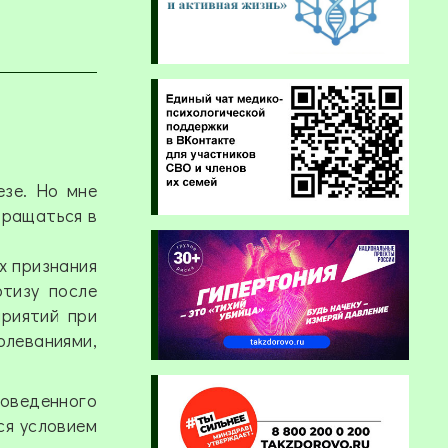
езе. Но мне
бращаться в
х признания
ртизу после
приятий при
леваниями,
роведенного
ся условием