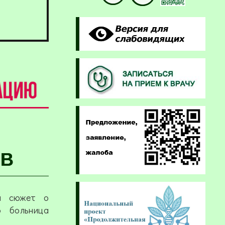
ОВ
ел сюжет о
ю больница